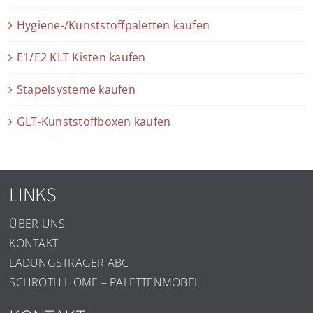
Hygiene-/Kunststoffpaletten kaufen
E1/E2 KLT Kisten kaufen
Stapelsysteme kaufen
GLT-Kunststoffboxen kaufen
LINKS
ÜBER UNS
KONTAKT
LADUNGSTRÄGER ABC
SCHROTH HOME – PALETTENMÖBEL