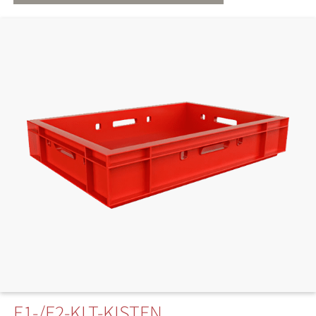
E1-/E2-KLT-KISTEN