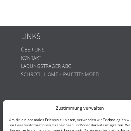
LINKS
ÜBER UNS
KONTAKT
LADUNGSTRÄGER ABC
SCHROTH HOME – PALETTENMÖBEL
Zustimmung verwalten
INFORMATIONEN
Um dir ein optimales Erlebnis zu bieten, verwenden wir Technologien wi
um Geräteinformationen zu speichern und/oder darauf zuzugreifen. We
IMPRESSUM
diesen Technologien zustimmst, können wir Daten wie das Surfverhalte