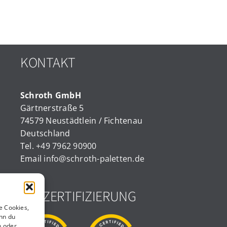
KONTAKT
Schroth GmbH
Gärtnerstraße 5
74579 Neustädtlein / Fichtenau
Deutschland
Tel.
+49 7962 90900
Email
info@schroth-paletten.de
ISO ZERTIFIZIERUNG
e Cookies,
nn du
n oder