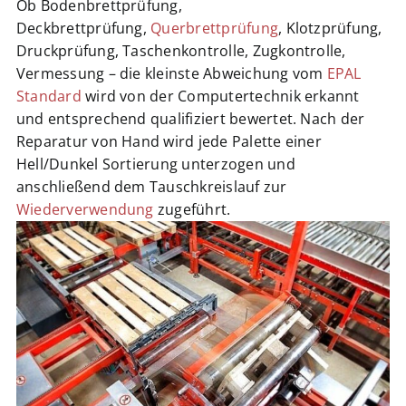
Ob Bodenbrettprüfung,
Jobs
Deckbrettprüfung,
Querbrettprüfung
, Klotzprüfung,
Druckprüfung, Taschenkontrolle, Zugkontrolle,
Vermessung – die kleinste Abweichung vom
EPAL
Warenkorb
Standard
wird von der Computertechnik erkannt
und entsprechend qualifiziert bewertet. Nach der
Reparatur von Hand wird jede Palette einer
Hell/Dunkel Sortierung unterzogen und
anschließend dem Tauschkreislauf zur
Wiederverwendung
zugeführt.