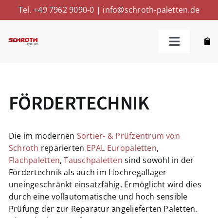
Skip
Tel. +49 7962 9090-0
|
info@schroth-paletten.de
to
content
Toggle
Navigatio
Kaufen
FÖRDERTECHNIK
Reparieren
Ankaufen
Die im modernen
Sortier- & Prüfzentrum von
Schroth
reparierten
EPAL Europaletten
,
Flachpaletten
,
Tauschpaletten
sind sowohl in der
Weitere Leistungen
Fördertechnik als auch im Hochregallager
uneingeschränkt einsatzfähig. Ermöglicht wird dies
durch eine vollautomatische und hoch sensible
Über Uns
Prüfung der zur Reparatur angelieferten Paletten.