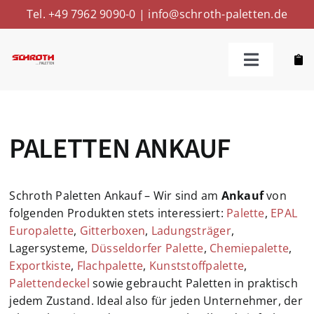
Skip
Tel. +49 7962 9090-0
|
info@schroth-paletten.de
to
content
Toggle
Navigatio
Kaufen
PALETTEN ANKAUF
Reparieren
Ankaufen
Schroth Paletten Ankauf – Wir sind am
Ankauf
von
folgenden Produkten stets interessiert:
Palette
,
EPAL
Europalette
,
Gitterboxen
,
Ladungsträger
,
Weitere Leistungen
Lagersysteme,
Düsseldorfer Palette
,
Chemiepalette
,
Exportkiste
,
Flachpalette
,
Kunststoffpalette
,
Palettendeckel
sowie gebraucht Paletten in praktisch
Über Uns
jedem Zustand. Ideal also für jeden Unternehmer, der