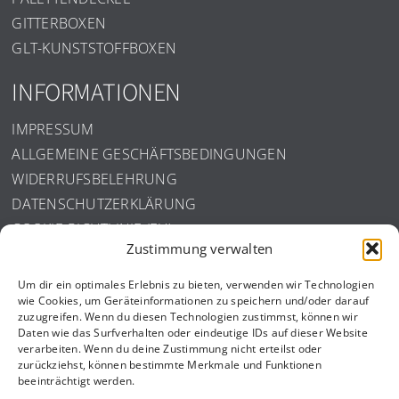
GITTERBOXEN
GLT-KUNSTSTOFFBOXEN
INFORMATIONEN
IMPRESSUM
ALLGEMEINE GESCHÄFTSBEDINGUNGEN
WIDERRUFSBELEHRUNG
DATENSCHUTZERKLÄRUNG
COOKIE-RICHTLINIE (EU)
Zustimmung verwalten
ISO ZERTIFIZIERUNG
Um dir ein optimales Erlebnis zu bieten, verwenden wir Technologien
wie Cookies, um Geräteinformationen zu speichern und/oder darauf
zuzugreifen. Wenn du diesen Technologien zustimmst, können wir
Daten wie das Surfverhalten oder eindeutige IDs auf dieser Website
verarbeiten. Wenn du deine Zustimmung nicht erteilst oder
zurückziehst, können bestimmte Merkmale und Funktionen
beeinträchtigt werden.