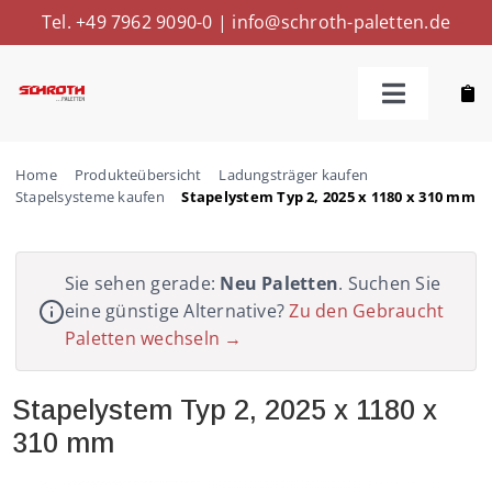
Skip
Tel. +49 7962 9090-0
|
info@schroth-paletten.de
to
content
Toggle
Navigatio
Kaufen
Home
Produkteübersicht
Ladungsträger kaufen
Stapelsysteme kaufen
Stapelystem Typ 2, 2025 x 1180 x 310 mm
Reparieren
Sie sehen gerade:
Neu Paletten
. Suchen Sie
Ankaufen
eine günstige Alternative?
Zu den Gebraucht
Paletten wechseln →
Weitere Leistungen
Stapelystem Typ 2, 2025 x 1180 x
310 mm
Über Uns