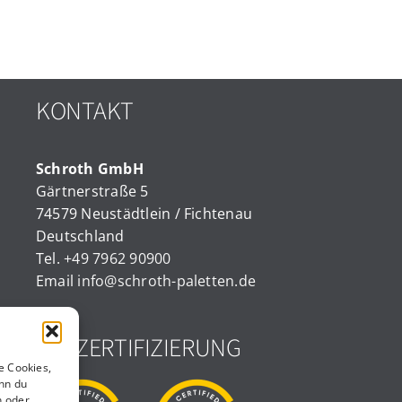
KONTAKT
Schroth GmbH
Gärtnerstraße 5
74579 Neustädtlein / Fichtenau
Deutschland
Tel.
+49 7962 90900
Email
info@schroth-paletten.de
ISO ZERTIFIZIERUNG
e Cookies,
nn du
n oder