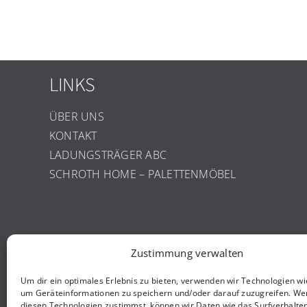
LINKS
ÜBER UNS
KONTAKT
LADUNGSTRÄGER ABC
SCHROTH HOME – PALETTENMÖBEL
Zustimmung verwalten
INFORMATIONEN
Um dir ein optimales Erlebnis zu bieten, verwenden wir Technologien wi
um Geräteinformationen zu speichern und/oder darauf zuzugreifen. We
IMPRESSUM
diesen Technologien zustimmst, können wir Daten wie das Surfverhalte