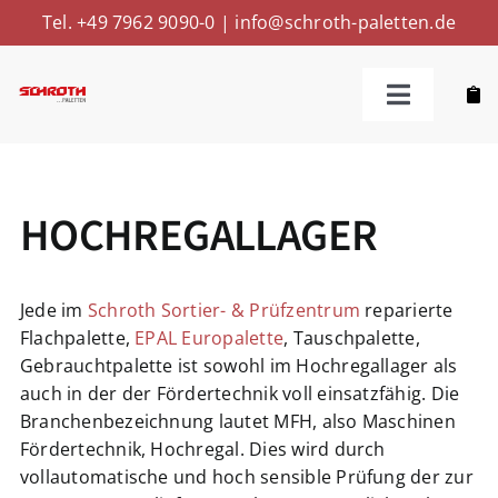
Skip
Tel. +49 7962 9090-0
|
info@schroth-paletten.de
to
content
Toggle
Navigatio
Kaufen
HOCHREGALLAGER
Reparieren
Ankaufen
Jede im
Schroth Sortier- & Prüfzentrum
reparierte
Flachpalette,
EPAL Europalette
, Tauschpalette,
Gebrauchtpalette ist sowohl im Hochregallager als
Weitere Leistungen
auch in der der Fördertechnik voll einsatzfähig. Die
Branchenbezeichnung lautet MFH, also Maschinen
Fördertechnik, Hochregal. Dies wird durch
Über Uns
vollautomatische und hoch sensible Prüfung der zur