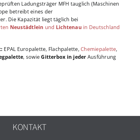
geprüften Ladungsträger MFH tauglich (Maschinen
ppe betreibt eines der
r. Die Kapazität liegt täglich bei
rten
Neustädtlein
und
Lichtenau
in Deutschland
:
EPAL Europalette, Flachpalette,
Chemiepalette
,
egpalette
, sowie
Gitterbox in jeder
Ausführung
KONTAKT