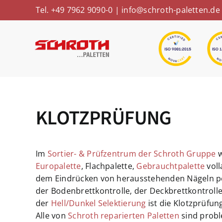
Skip
Tel. +49 7962 9090-0
|
info@schroth-paletten.de
to
content
KLOTZPRÜFUNG
Im
Sortier- & Prüfzentrum der Schroth Gruppe
w
Europalette
, Flachpalette,
Gebrauchtpalette
voll
dem Eindrücken von herausstehenden Nägeln 
der Bodenbrettkontrolle, der Deckbrettkontrolle
der
Hell/Dunkel Selektierung
ist die Klotzprüfun
Alle von
Schroth reparierten Paletten
sind probl