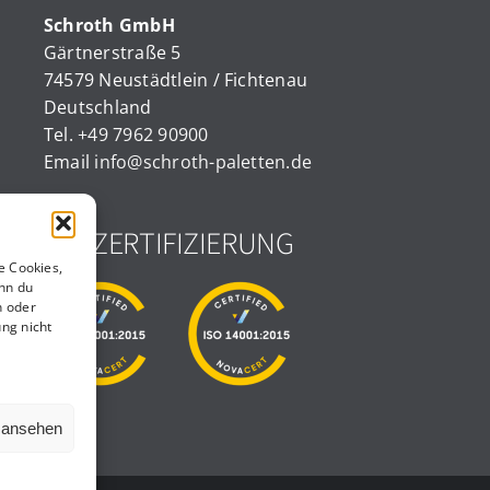
Schroth GmbH
Gärtnerstraße 5
74579 Neustädtlein / Fichtenau
Deutschland
Tel.
+49 7962 90900
Email
info@schroth-paletten.de
ISO ZERTIFIZIERUNG
e Cookies,
nn du
n oder
ng nicht
n ansehen