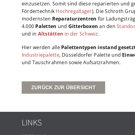
einzusetzen. Somit sind diese reparierten und 
Fördertechnik
Hochregallager
). Die Schroth Gru
modernsten
Reparaturzentren
für Ladungsträge
4.000
Paletten
und
Gitterboxen
an den
Stando
und in
Altstätten
in der Schweiz
.
Hier werden alle
Palettentypen
instand gesetzt
Industriepalette
, Düsseldorfer Palette und
Einw
und Tauschrahmen sowie Aufsatzrahmen.
ZURÜCK ZUR ÜBERSICHT
LINKS