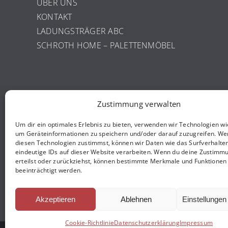
ÜBER UNS
KONTAKT
LADUNGSTRÄGER ABC
SCHROTH HOME – PALETTENMÖBEL
Zustimmung verwalten
INFORMATIONEN
Um dir ein optimales Erlebnis zu bieten, verwenden wir Technologien wi
um Geräteinformationen zu speichern und/oder darauf zuzugreifen. We
IMPRESSUM
diesen Technologien zustimmst, können wir Daten wie das Surfverhalte
ALLGEMEINE GESCHÄFTSBEDINGUNGEN
eindeutige IDs auf dieser Website verarbeiten. Wenn du deine Zustimmu
erteilst oder zurückziehst, können bestimmte Merkmale und Funktionen
WIDERRUFSBELEHRUNG
beeinträchtigt werden.
DATENSCHUTZERKLÄRUNG
COOKIE-RICHTLINIE (EU)
Akzeptieren
Ablehnen
Einstellunge
Cookie-Richtlinie
Datenschutzerklärung
Impressum