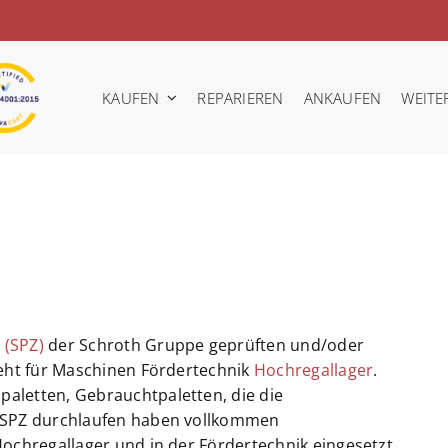
KAUFEN
REPARIEREN
ANKAUFEN
WEITE
 (SPZ)
der Schroth Gruppe geprüften und/oder
eht für Maschinen Fördertechnik
Hochregallager
.
hpaletten, Gebrauchtpaletten, die die
m SPZ durchlaufen haben vollkommen
ochregallager und in der Fördertechnik eingesetzt