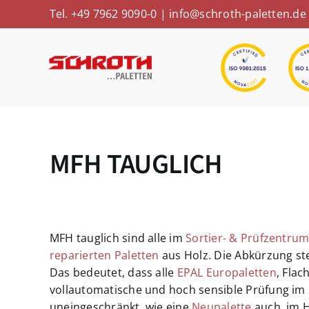
Skip
Tel. +49 7962 9090-0
|
info@schroth-paletten.de
to
content
MFH TAUGLICH
MFH tauglich sind alle im
Sortier- & Prüfzentrum
reparierten Paletten
aus Holz. Die Abkürzung st
Das bedeutet, dass alle
EPAL Europaletten
, Flac
vollautomatische und hoch sensible Prüfung i
uneingeschränkt, wie eine
Neupalette
auch, im H